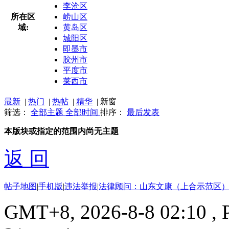
李沧区
所在区
崂山区
域:
黄岛区
城阳区
即墨市
胶州市
平度市
莱西市
最新
|
热门
|
热帖
|
精华
|
新窗
筛选：
全部主题
全部时间
排序：
最后发表
本版块或指定的范围内尚无主题
返 回
帖子地图
|
手机版
|
违法举报
|
法律顾问：山东文康（上合示范区）
GMT+8, 2026-8-8 02:10
, 