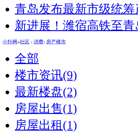
青岛发布最新市级统筹
新进展！潍宿高铁至青
小扑网
»
社区
›
消费
›
房产楼市
全部
楼市资讯
(9)
最新楼盘
(2)
房屋出售
(1)
房屋出租
(1)