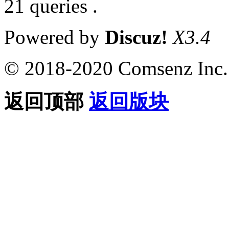
21 queries .
Powered by
Discuz!
X3.4
© 2018-2020 Comsenz Inc.
返回顶部
返回版块