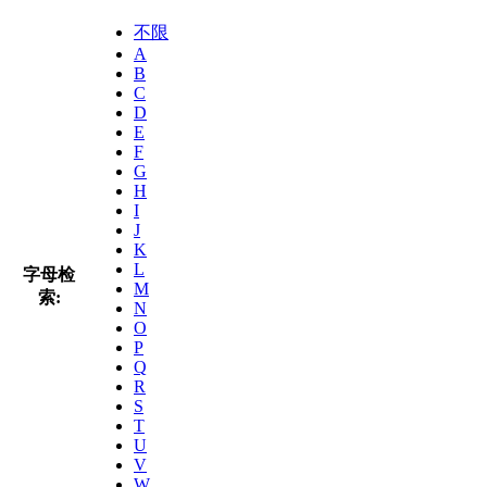
不限
A
B
C
D
E
F
G
H
I
J
K
L
字母检
M
索:
N
O
P
Q
R
S
T
U
V
W