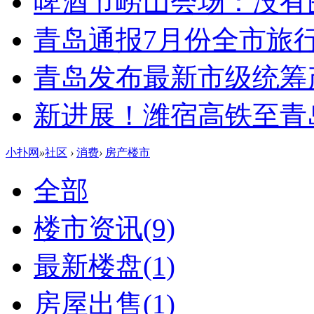
啤酒节崂山会场：没有
青岛通报7月份全市旅
青岛发布最新市级统筹
新进展！潍宿高铁至青
小扑网
»
社区
›
消费
›
房产楼市
全部
楼市资讯
(9)
最新楼盘
(1)
房屋出售
(1)