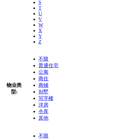
S
T
U
V
W
X
Y
Z
不限
普通住宅
公寓
商住
物业类
商铺
型:
别墅
写字楼
洋房
仓库
其他
不限