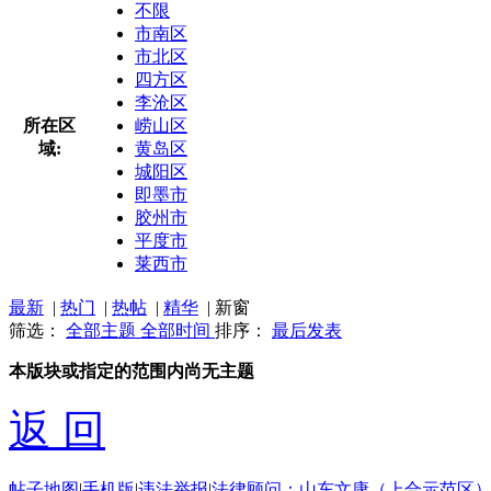
不限
市南区
市北区
四方区
李沧区
所在区
崂山区
域:
黄岛区
城阳区
即墨市
胶州市
平度市
莱西市
最新
|
热门
|
热帖
|
精华
|
新窗
筛选：
全部主题
全部时间
排序：
最后发表
本版块或指定的范围内尚无主题
返 回
帖子地图
|
手机版
|
违法举报
|
法律顾问：山东文康（上合示范区）