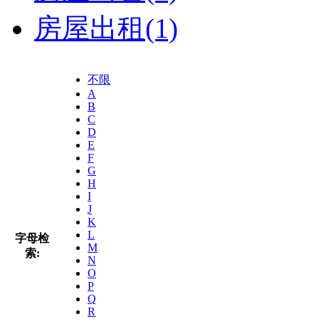
房屋出租
(1)
不限
A
B
C
D
E
F
G
H
I
J
K
L
字母检
M
索:
N
O
P
Q
R