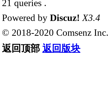
21 queries .
Powered by
Discuz!
X3.4
© 2018-2020 Comsenz Inc.
返回顶部
返回版块