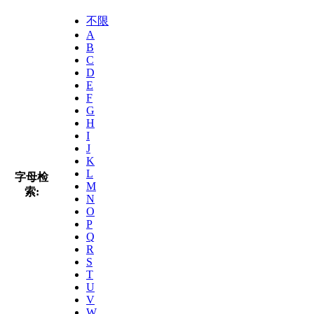
不限
A
B
C
D
E
F
G
H
I
J
K
L
字母检
M
索:
N
O
P
Q
R
S
T
U
V
W