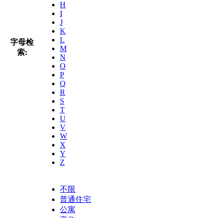
H
I
J
K
L
字母检
M
索:
N
O
P
Q
R
S
T
U
V
W
X
Y
Z
不限
普通住宅
公寓