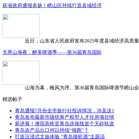
获省政府通报表扬！崂山区持续打造县域经济
近日，山东省人民政府发布2025年度县域经济高质量发
无界山海夜，醉美啤酒季——第36届青岛国际
山海为幕，晚风为序。第36届青岛国际啤酒节崂山会场，
精选帖子
青岛通报7月份全市旅行社投诉情况，涉及这1
青岛发布最新市级统筹产权型人才住房项目情
新进展！潍宿高铁至青岛连接线首个无砟轨道
青岛农产品出口何以持续“领跑”？
打造沉浸式文旅体验 “青岛接机酒”主题活