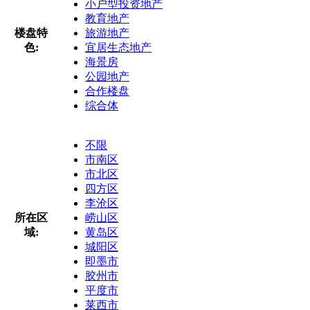
小户型投资地产
教育地产
楼盘特
旅游地产
色:
宜居生态地产
海景房
公园地产
合作楼盘
综合体
不限
市南区
市北区
四方区
李沧区
所在区
崂山区
域:
黄岛区
城阳区
即墨市
胶州市
平度市
莱西市