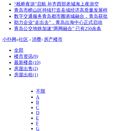
“栈桥夜游”启航 补齐西部老城海上夜游空
青岛市崂山区持续打造县域经济高质量发展样
数字交通服务青岛都市圈港城融合，青岛获批
助力企业“走出去”，青岛出海中心正式启动
青岛公交地铁加速“两网融合” 已有250余条
小扑网
»
社区
›
消费
›
房产楼市
全部
楼市资讯
(9)
最新楼盘
(10)
房屋出售
(2)
房屋出租
(1)
不限
A
B
C
D
E
F
G