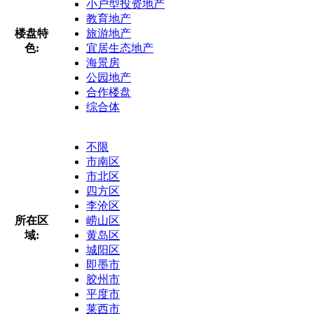
小户型投资地产
教育地产
楼盘特
旅游地产
色:
宜居生态地产
海景房
公园地产
合作楼盘
综合体
不限
市南区
市北区
四方区
李沧区
所在区
崂山区
域:
黄岛区
城阳区
即墨市
胶州市
平度市
莱西市