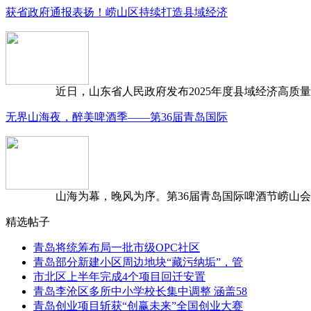
获省政府通报表扬！崂山区持续打造县域经济
近日，山东省人民政府发布2025年度县域经济高质量发
无界山海夜，醉美啤酒季——第36届青岛国际
山海为幕，晚风为序。第36届青岛国际啤酒节崂山会场，
精选帖子
青岛将统筹布局一批市级OPC社区
青岛部分新建小区周边地块“藏污纳垢”，管
市北区上半年完成4个项目回迁安置
青岛李沧区多所中小学校长集中调整 涵盖58
青岛创业项目斩获“创赢未来”全国创业大赛