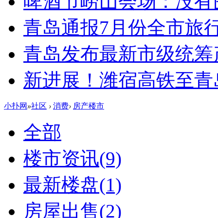
啤酒节崂山会场：没有
青岛通报7月份全市旅
青岛发布最新市级统筹
新进展！潍宿高铁至青
小扑网
»
社区
›
消费
›
房产楼市
全部
楼市资讯
(9)
最新楼盘
(1)
房屋出售
(2)