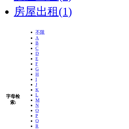
房屋出租
(1)
不限
A
B
C
D
E
F
G
H
I
J
K
L
字母检
M
索:
N
O
P
Q
R