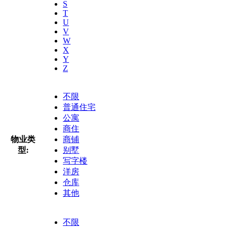
S
T
U
V
W
X
Y
Z
不限
普通住宅
公寓
商住
物业类
商铺
型:
别墅
写字楼
洋房
仓库
其他
不限