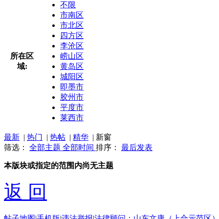
不限
市南区
市北区
四方区
李沧区
所在区
崂山区
域:
黄岛区
城阳区
即墨市
胶州市
平度市
莱西市
最新
|
热门
|
热帖
|
精华
|
新窗
筛选：
全部主题
全部时间
排序：
最后发表
本版块或指定的范围内尚无主题
返 回
帖子地图
|
手机版
|
违法举报
|
法律顾问：山东文康（上合示范区）