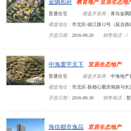
金隅和府
教育地产 宜居生态地
普通住宅
楼盘开发商：
青岛金隅
楼盘地址：
市北区-镇江路12号（延吉
开盘日期：
2016-09-20
销售电话：
/
中海寰宇天下
宜居生态地产
普通住宅
楼盘开发商：
中海地产
楼盘地址：
市北区-新都心重庆南路与长
开盘日期：
2016-09-30
销售电话：
暂
海信都市逸品
宜居生态地产