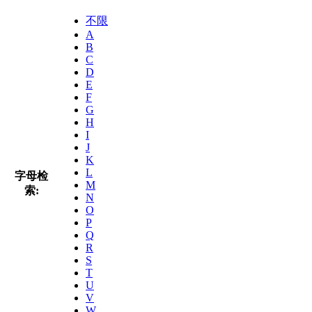
不限
A
B
C
D
E
F
G
H
I
J
K
L
字母检
M
索:
N
O
P
Q
R
S
T
U
V
W