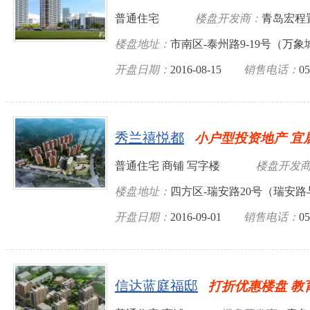
普通住宅
楼盘开发商：
青岛宏程
楼盘地址：
市南区-泰州路9-19号（万象
开盘日期：
2016-08-15
销售电话：
05
秀兰禧悦都
小户型投资地产 宜
普通住宅 商铺 写字楼
楼盘开发
楼盘地址：
四方区-瑞安路20号（瑞安
开盘日期：
2016-09-01
销售电话：
05
信达蓝庭福邸
打折优惠楼盘 教