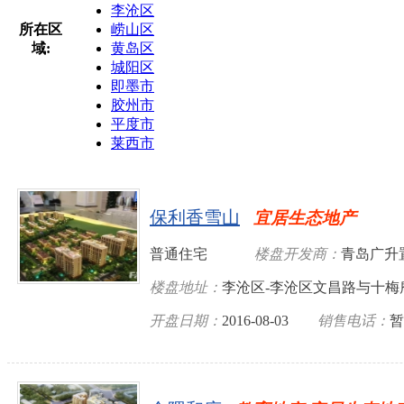
李沧区
所在区
崂山区
域:
黄岛区
城阳区
即墨市
胶州市
平度市
莱西市
保利香雪山
宜居生态地产
普通住宅
楼盘开发商：
青岛广升
楼盘地址：
李沧区-李沧区文昌路与十梅
开盘日期：
2016-08-03
销售电话：
暂