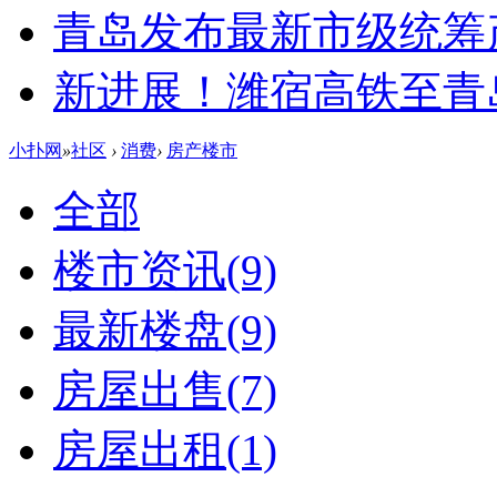
青岛发布最新市级统筹
新进展！潍宿高铁至青
小扑网
»
社区
›
消费
›
房产楼市
全部
楼市资讯
(9)
最新楼盘
(9)
房屋出售
(7)
房屋出租
(1)