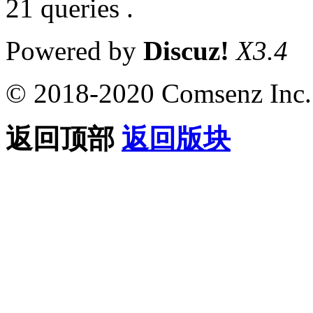
21 queries .
Powered by
Discuz!
X3.4
© 2018-2020 Comsenz Inc.
返回顶部
返回版块