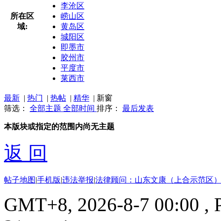
李沧区
所在区
崂山区
域:
黄岛区
城阳区
即墨市
胶州市
平度市
莱西市
最新
|
热门
|
热帖
|
精华
|
新窗
筛选：
全部主题
全部时间
排序：
最后发表
本版块或指定的范围内尚无主题
返 回
帖子地图
|
手机版
|
违法举报
|
法律顾问：山东文康（上合示范区）
GMT+8, 2026-8-7 00:00
, 