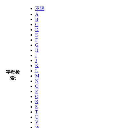
不限
A
B
C
D
E
F
G
H
I
J
K
L
字母检
M
索:
N
O
P
Q
R
S
T
U
V
W