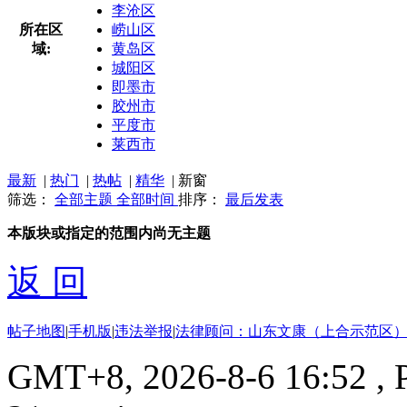
李沧区
所在区
崂山区
域:
黄岛区
城阳区
即墨市
胶州市
平度市
莱西市
最新
|
热门
|
热帖
|
精华
|
新窗
筛选：
全部主题
全部时间
排序：
最后发表
本版块或指定的范围内尚无主题
返 回
帖子地图
|
手机版
|
违法举报
|
法律顾问：山东文康（上合示范区）
GMT+8, 2026-8-6 16:52
, 