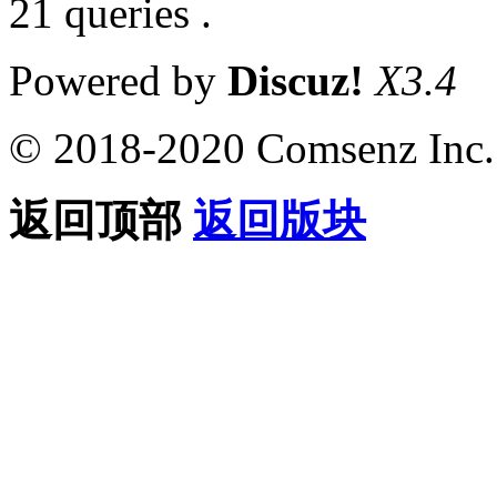
21 queries .
Powered by
Discuz!
X3.4
© 2018-2020 Comsenz Inc.
返回顶部
返回版块