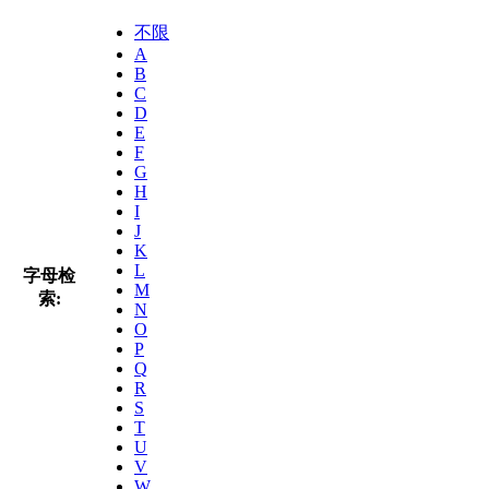
不限
A
B
C
D
E
F
G
H
I
J
K
L
字母检
M
索:
N
O
P
Q
R
S
T
U
V
W