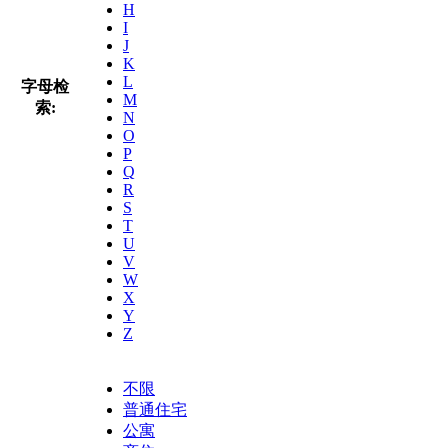
H
I
J
K
L
字母检
M
索:
N
O
P
Q
R
S
T
U
V
W
X
Y
Z
不限
普通住宅
公寓