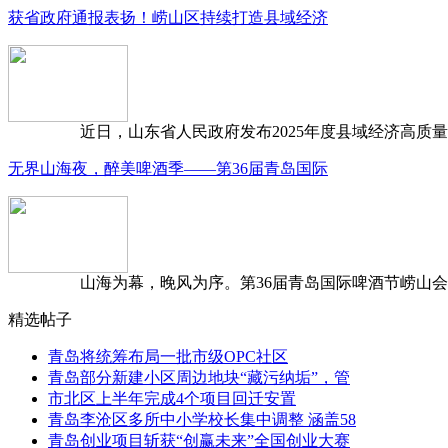
获省政府通报表扬！崂山区持续打造县域经济
近日，山东省人民政府发布2025年度县域经济高质量发
无界山海夜，醉美啤酒季——第36届青岛国际
山海为幕，晚风为序。第36届青岛国际啤酒节崂山会场，
精选帖子
青岛将统筹布局一批市级OPC社区
青岛部分新建小区周边地块“藏污纳垢”，管
市北区上半年完成4个项目回迁安置
青岛李沧区多所中小学校长集中调整 涵盖58
青岛创业项目斩获“创赢未来”全国创业大赛