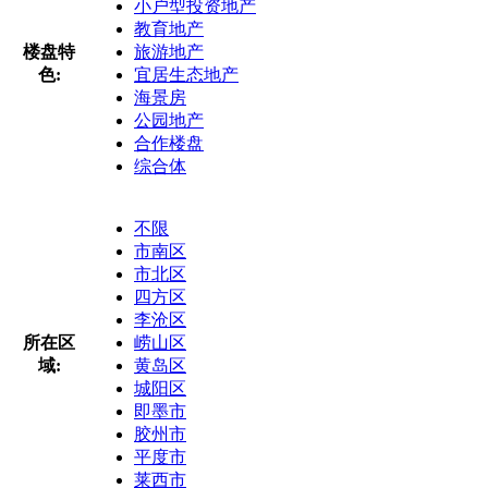
小户型投资地产
教育地产
楼盘特
旅游地产
色:
宜居生态地产
海景房
公园地产
合作楼盘
综合体
不限
市南区
市北区
四方区
李沧区
所在区
崂山区
域:
黄岛区
城阳区
即墨市
胶州市
平度市
莱西市