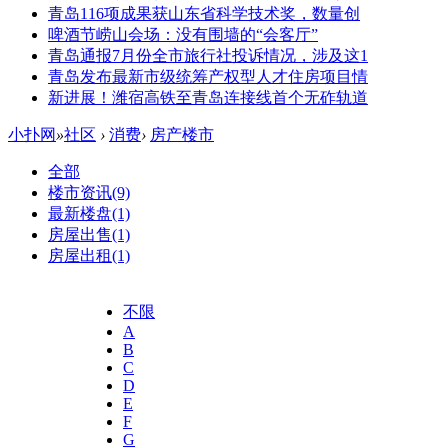
青岛116项成果获山东省科学技术奖，数量创
啤酒节崂山会场：没有围墙的“会客厅”
青岛通报7月份全市旅行社投诉情况，涉及这1
青岛发布最新市级统筹产权型人才住房项目情
新进展！潍宿高铁至青岛连接线首个无砟轨道
小扑网
»
社区
›
消费
›
房产楼市
全部
楼市资讯
(9)
最新楼盘
(1)
房屋出售
(1)
房屋出租
(1)
不限
A
B
C
D
E
F
G