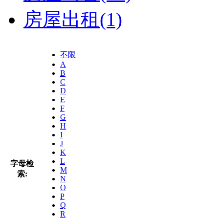
房屋出租
(1)
不限
A
B
C
D
E
F
G
H
I
J
K
L
字母检
M
索:
N
O
P
Q
R