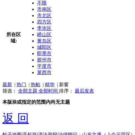
不限
市南区
市北区
四方区
李沧区
所在区
崂山区
域:
黄岛区
城阳区
即墨市
胶州市
平度市
莱西市
最新
|
热门
|
热帖
|
精华
|
新窗
筛选：
全部主题
全部时间
排序：
最后发表
本版块或指定的范围内尚无主题
返 回
帖子地图
|
手机版
|
违法举报
|
法律顾问：山东文康（上合示范区）