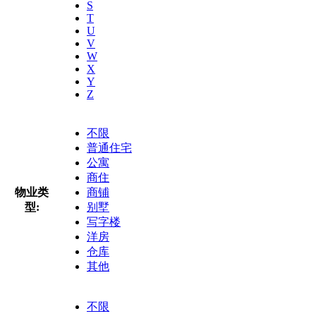
S
T
U
V
W
X
Y
Z
不限
普通住宅
公寓
商住
物业类
商铺
型:
别墅
写字楼
洋房
仓库
其他
不限