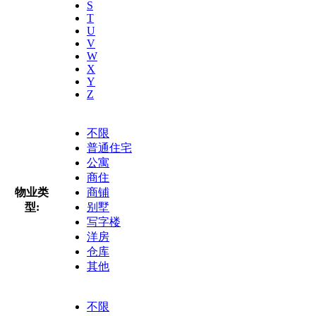
S
T
U
V
W
X
Y
Z
不限
普通住宅
公寓
商住
物业类
商铺
型:
别墅
写字楼
洋房
仓库
其他
不限