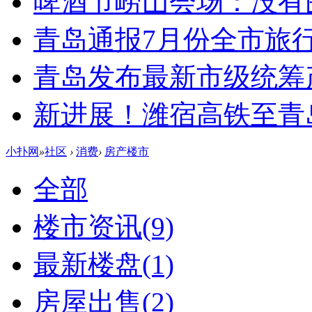
啤酒节崂山会场：没有
青岛通报7月份全市旅
青岛发布最新市级统筹
新进展！潍宿高铁至青
小扑网
»
社区
›
消费
›
房产楼市
全部
楼市资讯
(9)
最新楼盘
(1)
房屋出售
(2)