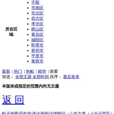
不限
市南区
市北区
四方区
李沧区
所在区
崂山区
域:
黄岛区
城阳区
即墨市
胶州市
平度市
莱西市
最新
|
热门
|
热帖
|
精华
|
新窗
筛选：
全部主题
全部时间
排序：
最后发表
本版块或指定的范围内尚无主题
返 回
帖子地图
|
手机版
|
违法举报
|
法律顾问：山东文康（上合示范区）