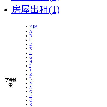
房屋出租
(1)
不限
A
B
C
D
E
F
G
H
I
J
K
L
字母检
M
索:
N
O
P
Q
R