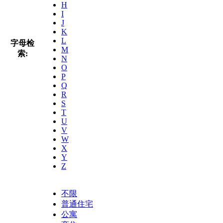
H
I
J
K
L
字母检
M
索:
N
O
P
Q
R
S
T
U
V
W
X
Y
Z
不限
普通住宅
公寓