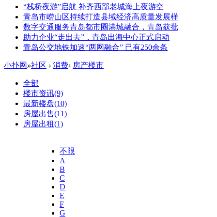
“栈桥夜游”启航 补齐西部老城海上夜游空
青岛市崂山区持续打造县域经济高质量发展样
数字交通服务青岛都市圈港城融合，青岛获批
助力企业“走出去”，青岛出海中心正式启动
青岛公交地铁加速“两网融合” 已有250余条
小扑网
»
社区
›
消费
›
房产楼市
全部
楼市资讯
(9)
最新楼盘
(10)
房屋出售
(11)
房屋出租
(1)
不限
A
B
C
D
E
F
G