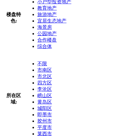
小户型投资地产
教育地产
楼盘特
旅游地产
色:
宜居生态地产
海景房
公园地产
合作楼盘
综合体
不限
市南区
市北区
四方区
李沧区
所在区
崂山区
域:
黄岛区
城阳区
即墨市
胶州市
平度市
莱西市