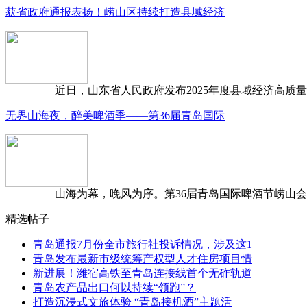
获省政府通报表扬！崂山区持续打造县域经济
近日，山东省人民政府发布2025年度县域经济高质量发
无界山海夜，醉美啤酒季——第36届青岛国际
山海为幕，晚风为序。第36届青岛国际啤酒节崂山会场，
精选帖子
青岛通报7月份全市旅行社投诉情况，涉及这1
青岛发布最新市级统筹产权型人才住房项目情
新进展！潍宿高铁至青岛连接线首个无砟轨道
青岛农产品出口何以持续“领跑”？
打造沉浸式文旅体验 “青岛接机酒”主题活