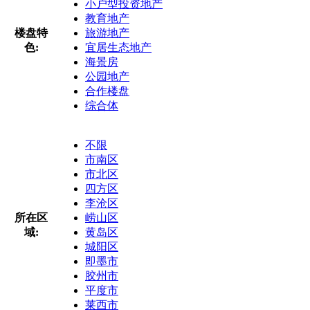
小户型投资地产
教育地产
楼盘特
旅游地产
色:
宜居生态地产
海景房
公园地产
合作楼盘
综合体
不限
市南区
市北区
四方区
李沧区
所在区
崂山区
域:
黄岛区
城阳区
即墨市
胶州市
平度市
莱西市