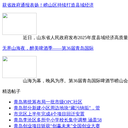
获省政府通报表扬！崂山区持续打造县域经济
近日，山东省人民政府发布2025年度县域经济高质量发
无界山海夜，醉美啤酒季——第36届青岛国际
山海为幕，晚风为序。第36届青岛国际啤酒节崂山会场，
精选帖子
青岛将统筹布局一批市级OPC社区
青岛部分新建小区周边地块“藏污纳垢”，管
市北区上半年完成4个项目回迁安置
青岛李沧区多所中小学校长集中调整 涵盖58
青岛创业项目斩获“创赢未来”全国创业大赛