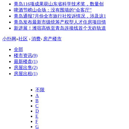
青岛116项成果获山东省科学技术奖，数量创
啤酒节崂山会场：没有围墙的“会客厅”
青岛通报7月份全市旅行社投诉情况，涉及这1
青岛发布最新市级统筹产权型人才住房项目情
新进展！潍宿高铁至青岛连接线首个无砟轨道
小扑网
»
社区
›
消费
›
房产楼市
全部
楼市资讯
(9)
最新楼盘
(1)
房屋出售
(2)
房屋出租
(1)
不限
A
B
C
D
E
F
G