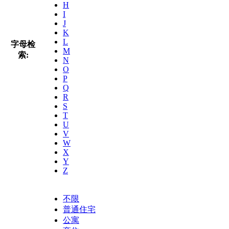
H
I
J
K
L
字母检
M
索:
N
O
P
Q
R
S
T
U
V
W
X
Y
Z
不限
普通住宅
公寓