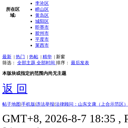
李沧区
所在区
崂山区
域:
黄岛区
城阳区
即墨市
胶州市
平度市
莱西市
最新
|
热门
|
热帖
|
精华
|
新窗
筛选：
全部主题
全部时间
排序：
最后发表
本版块或指定的范围内尚无主题
返 回
帖子地图
|
手机版
|
违法举报
|
法律顾问：山东文康（上合示范区）
GMT+8, 2026-8-7 18:35
, 