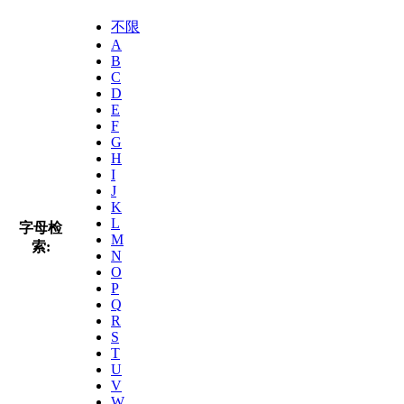
不限
A
B
C
D
E
F
G
H
I
J
K
L
字母检
M
索:
N
O
P
Q
R
S
T
U
V
W