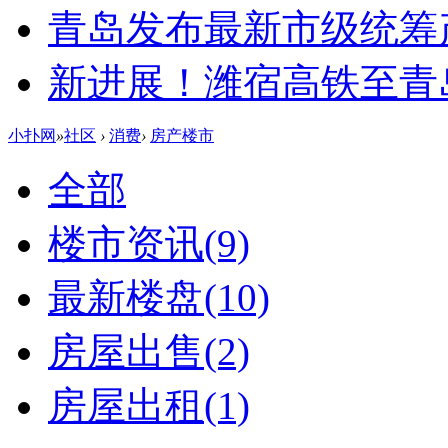
青岛发布最新市级统筹
新进展！潍宿高铁至青
小扑网
»
社区
›
消费
›
房产楼市
全部
楼市资讯
(9)
最新楼盘
(10)
房屋出售
(2)
房屋出租
(1)