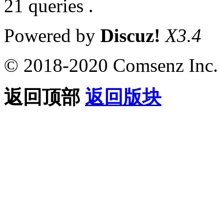
21 queries .
Powered by
Discuz!
X3.4
© 2018-2020 Comsenz Inc.
返回顶部
返回版块