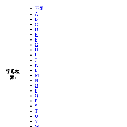
不限
A
B
C
D
E
F
G
H
I
J
K
L
字母检
M
索:
N
O
P
Q
R
S
T
U
V
W