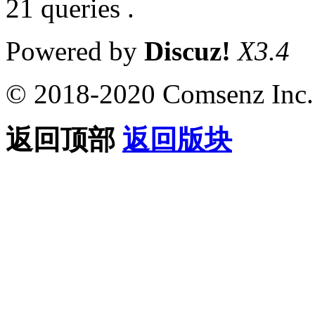
21 queries .
Powered by
Discuz!
X3.4
© 2018-2020 Comsenz Inc.
返回顶部
返回版块