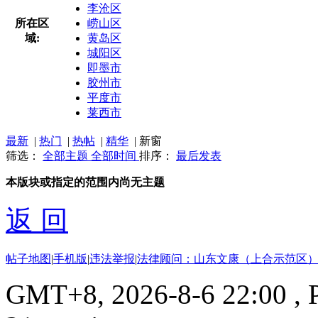
李沧区
所在区
崂山区
域:
黄岛区
城阳区
即墨市
胶州市
平度市
莱西市
最新
|
热门
|
热帖
|
精华
|
新窗
筛选：
全部主题
全部时间
排序：
最后发表
本版块或指定的范围内尚无主题
返 回
帖子地图
|
手机版
|
违法举报
|
法律顾问：山东文康（上合示范区）
GMT+8, 2026-8-6 22:00
, 