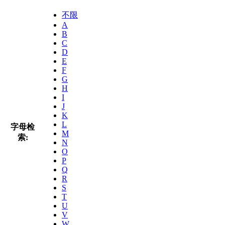
不限
A
B
C
D
E
F
G
H
I
J
K
L
字母检
M
索:
N
O
P
Q
R
S
T
U
V
W