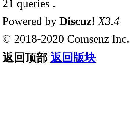
21 queries .
Powered by
Discuz!
X3.4
© 2018-2020 Comsenz Inc.
返回顶部
返回版块