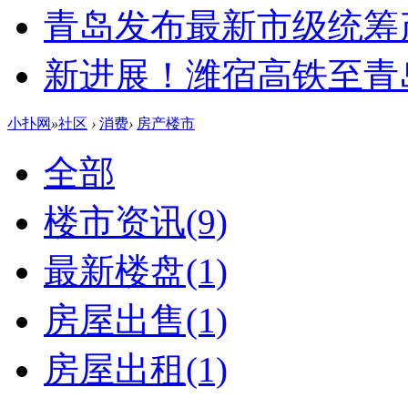
青岛发布最新市级统筹
新进展！潍宿高铁至青
小扑网
»
社区
›
消费
›
房产楼市
全部
楼市资讯
(9)
最新楼盘
(1)
房屋出售
(1)
房屋出租
(1)