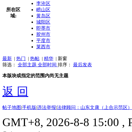
李沧区
所在区
崂山区
域:
黄岛区
城阳区
即墨市
胶州市
平度市
莱西市
最新
|
热门
|
热帖
|
精华
|
新窗
筛选：
全部主题
全部时间
排序：
最后发表
本版块或指定的范围内尚无主题
返 回
帖子地图
|
手机版
|
违法举报
|
法律顾问：山东文康（上合示范区）
GMT+8, 2026-8-8 15:00
, 