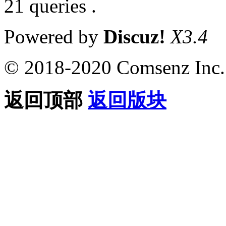
21 queries .
Powered by
Discuz!
X3.4
© 2018-2020 Comsenz Inc.
返回顶部
返回版块