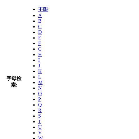
不限
A
B
C
D
E
F
G
H
I
J
K
L
字母检
M
索:
N
O
P
Q
R
S
T
U
V
W