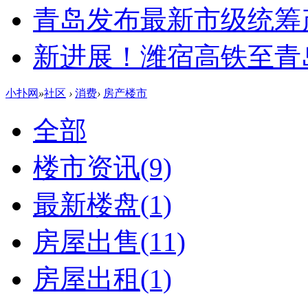
青岛发布最新市级统筹
新进展！潍宿高铁至青
小扑网
»
社区
›
消费
›
房产楼市
全部
楼市资讯
(9)
最新楼盘
(1)
房屋出售
(11)
房屋出租
(1)