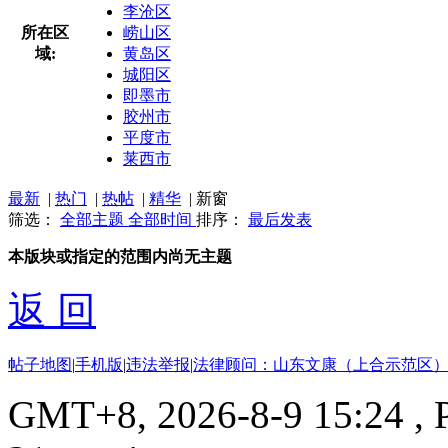
李沧区
所在区
崂山区
域:
黄岛区
城阳区
即墨市
胶州市
平度市
莱西市
最新
|
热门
|
热帖
|
精华
|
新窗
筛选：
全部主题
全部时间
排序：
最后发表
本版块或指定的范围内尚无主题
返 回
帖子地图
|
手机版
|
违法举报
|
法律顾问：山东文康（上合示范区）
GMT+8, 2026-8-9 15:24
, 