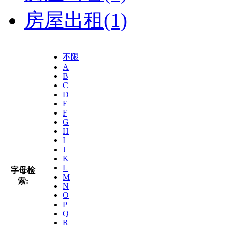
房屋出租
(1)
不限
A
B
C
D
E
F
G
H
I
J
K
L
字母检
M
索:
N
O
P
Q
R