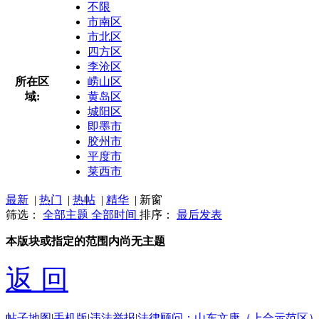
不限
市南区
市北区
四方区
李沧区
所在区
崂山区
域:
黄岛区
城阳区
即墨市
胶州市
平度市
莱西市
最新
|
热门
|
热帖
|
精华
|
新窗
筛选：
全部主题
全部时间
排序：
最后发表
本版块或指定的范围内尚无主题
返 回
帖子地图
|
手机版
|
违法举报
|
法律顾问：山东文康（上合示范区）