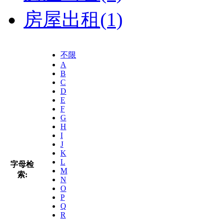
房屋出租
(1)
不限
A
B
C
D
E
F
G
H
I
J
K
L
字母检
M
索:
N
O
P
Q
R