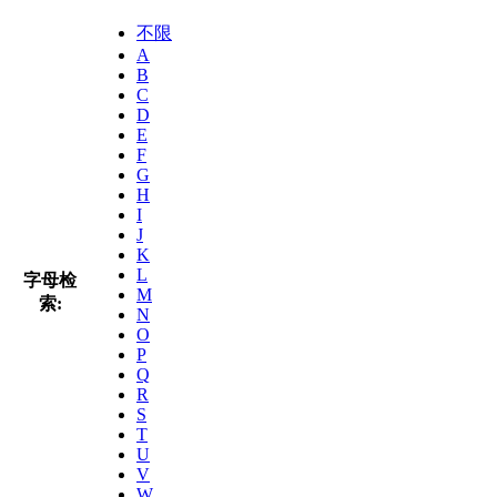
不限
A
B
C
D
E
F
G
H
I
J
K
L
字母检
M
索:
N
O
P
Q
R
S
T
U
V
W