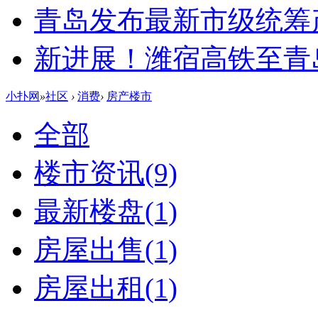
青岛发布最新市级统筹
新进展！潍宿高铁至青
小扑网
»
社区
›
消费
›
房产楼市
全部
楼市资讯
(9)
最新楼盘
(1)
房屋出售
(1)
房屋出租
(1)