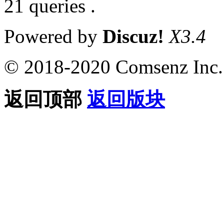
21 queries .
Powered by
Discuz!
X3.4
© 2018-2020 Comsenz Inc.
返回顶部
返回版块