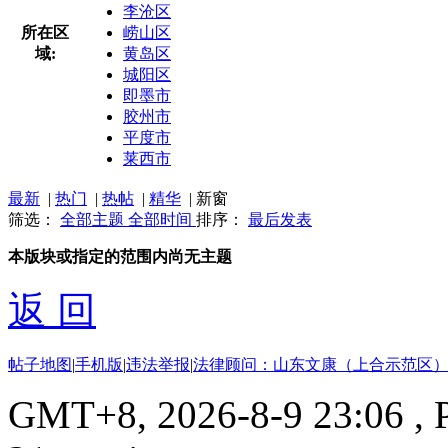
李沧区
所在区
崂山区
域:
黄岛区
城阳区
即墨市
胶州市
平度市
莱西市
最新
|
热门
|
热帖
|
精华
|
新窗
筛选：
全部主题
全部时间
排序：
最后发表
本版块或指定的范围内尚无主题
返 回
帖子地图
|
手机版
|
违法举报
|
法律顾问：山东文康（上合示范区）
GMT+8, 2026-8-9 23:06
, 