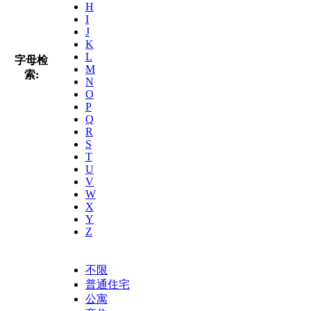
H
I
J
K
L
字母检
M
索:
N
O
P
Q
R
S
T
U
V
W
X
Y
Z
不限
普通住宅
公寓