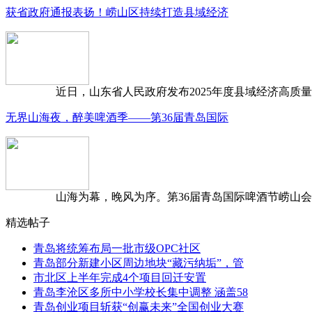
获省政府通报表扬！崂山区持续打造县域经济
近日，山东省人民政府发布2025年度县域经济高质量发
无界山海夜，醉美啤酒季——第36届青岛国际
山海为幕，晚风为序。第36届青岛国际啤酒节崂山会场，
精选帖子
青岛将统筹布局一批市级OPC社区
青岛部分新建小区周边地块“藏污纳垢”，管
市北区上半年完成4个项目回迁安置
青岛李沧区多所中小学校长集中调整 涵盖58
青岛创业项目斩获“创赢未来”全国创业大赛