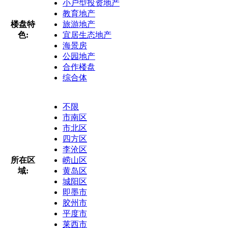
小户型投资地产
教育地产
楼盘特
旅游地产
色:
宜居生态地产
海景房
公园地产
合作楼盘
综合体
不限
市南区
市北区
四方区
李沧区
所在区
崂山区
域:
黄岛区
城阳区
即墨市
胶州市
平度市
莱西市