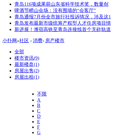
青岛116项成果获山东省科学技术奖，数量创
啤酒节崂山会场：没有围墙的“会客厅”
青岛通报7月份全市旅行社投诉情况，涉及这1
青岛发布最新市级统筹产权型人才住房项目情
新进展！潍宿高铁至青岛连接线首个无砟轨道
小扑网
»
社区
›
消费
›
房产楼市
全部
楼市资讯
(9)
最新楼盘
(1)
房屋出售
(2)
房屋出租
(1)
不限
A
B
C
D
E
F
G