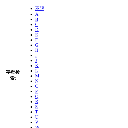
不限
A
B
C
D
E
F
G
H
I
J
K
L
字母检
M
索:
N
O
P
Q
R
S
T
U
V
W