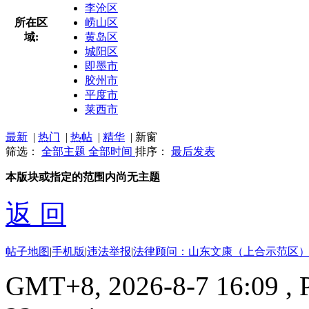
李沧区
所在区
崂山区
域:
黄岛区
城阳区
即墨市
胶州市
平度市
莱西市
最新
|
热门
|
热帖
|
精华
|
新窗
筛选：
全部主题
全部时间
排序：
最后发表
本版块或指定的范围内尚无主题
返 回
帖子地图
|
手机版
|
违法举报
|
法律顾问：山东文康（上合示范区）
GMT+8, 2026-8-7 16:09
, 