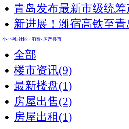
青岛发布最新市级统筹
新进展！潍宿高铁至青
小扑网
»
社区
›
消费
›
房产楼市
全部
楼市资讯
(9)
最新楼盘
(1)
房屋出售
(2)
房屋出租
(1)