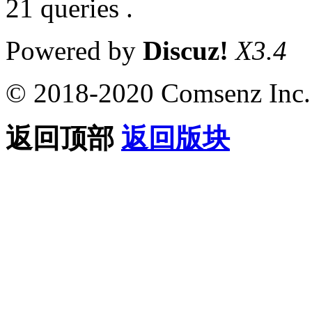
21 queries .
Powered by
Discuz!
X3.4
© 2018-2020 Comsenz Inc.
返回顶部
返回版块