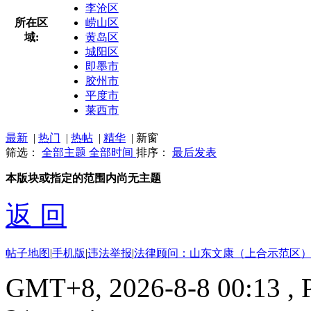
李沧区
所在区
崂山区
域:
黄岛区
城阳区
即墨市
胶州市
平度市
莱西市
最新
|
热门
|
热帖
|
精华
|
新窗
筛选：
全部主题
全部时间
排序：
最后发表
本版块或指定的范围内尚无主题
返 回
帖子地图
|
手机版
|
违法举报
|
法律顾问：山东文康（上合示范区）
GMT+8, 2026-8-8 00:13
, 