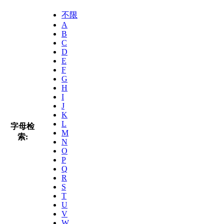
不限
A
B
C
D
E
F
G
H
I
J
K
L
字母检
M
索:
N
O
P
Q
R
S
T
U
V
W