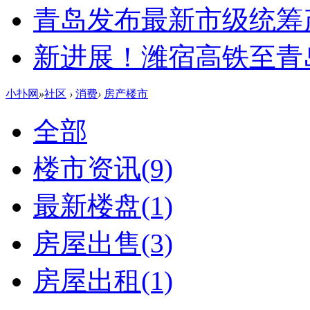
青岛发布最新市级统筹
新进展！潍宿高铁至青
小扑网
»
社区
›
消费
›
房产楼市
全部
楼市资讯
(9)
最新楼盘
(1)
房屋出售
(3)
房屋出租
(1)