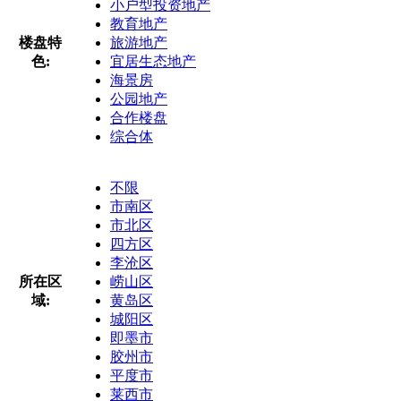
小户型投资地产
教育地产
楼盘特
旅游地产
色:
宜居生态地产
海景房
公园地产
合作楼盘
综合体
不限
市南区
市北区
四方区
李沧区
所在区
崂山区
域:
黄岛区
城阳区
即墨市
胶州市
平度市
莱西市