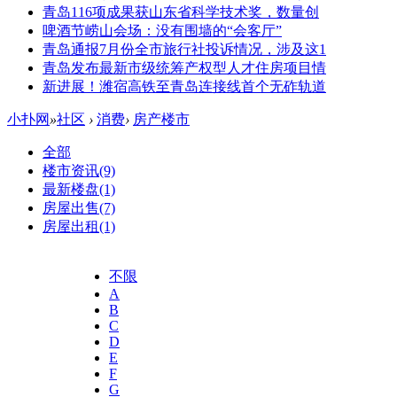
青岛116项成果获山东省科学技术奖，数量创
啤酒节崂山会场：没有围墙的“会客厅”
青岛通报7月份全市旅行社投诉情况，涉及这1
青岛发布最新市级统筹产权型人才住房项目情
新进展！潍宿高铁至青岛连接线首个无砟轨道
小扑网
»
社区
›
消费
›
房产楼市
全部
楼市资讯
(9)
最新楼盘
(1)
房屋出售
(7)
房屋出租
(1)
不限
A
B
C
D
E
F
G