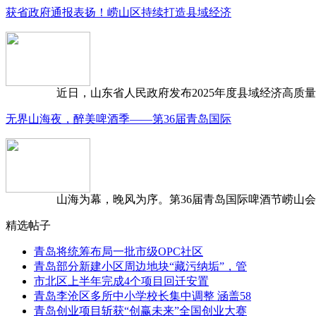
获省政府通报表扬！崂山区持续打造县域经济
近日，山东省人民政府发布2025年度县域经济高质量发
无界山海夜，醉美啤酒季——第36届青岛国际
山海为幕，晚风为序。第36届青岛国际啤酒节崂山会场，
精选帖子
青岛将统筹布局一批市级OPC社区
青岛部分新建小区周边地块“藏污纳垢”，管
市北区上半年完成4个项目回迁安置
青岛李沧区多所中小学校长集中调整 涵盖58
青岛创业项目斩获“创赢未来”全国创业大赛