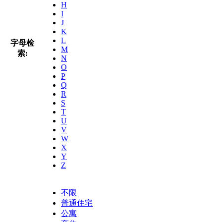
H
I
J
K
L
字母检
M
索:
N
O
P
Q
R
S
T
U
V
W
X
Y
Z
不限
普通住宅
公寓