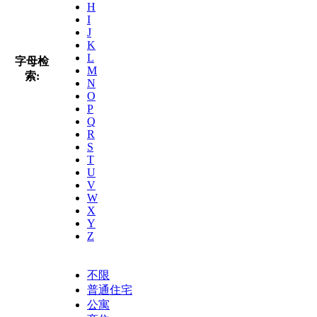
H
I
J
K
L
字母检
M
索:
N
O
P
Q
R
S
T
U
V
W
X
Y
Z
不限
普通住宅
公寓