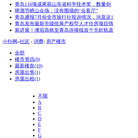
青岛116项成果获山东省科学技术奖，数量创
啤酒节崂山会场：没有围墙的“会客厅”
青岛通报7月份全市旅行社投诉情况，涉及这1
青岛发布最新市级统筹产权型人才住房项目情
新进展！潍宿高铁至青岛连接线首个无砟轨道
小扑网
»
社区
›
消费
›
房产楼市
全部
楼市资讯
(9)
最新楼盘
(10)
房屋出售
(1)
房屋出租
(1)
不限
A
B
C
D
E
F
G