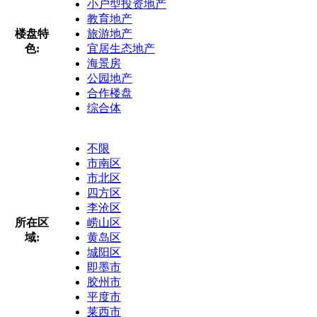
小户型投资地产
教育地产
楼盘特
旅游地产
色:
宜居生态地产
海景房
公园地产
合作楼盘
综合体
不限
市南区
市北区
四方区
李沧区
所在区
崂山区
域:
黄岛区
城阳区
即墨市
胶州市
平度市
莱西市