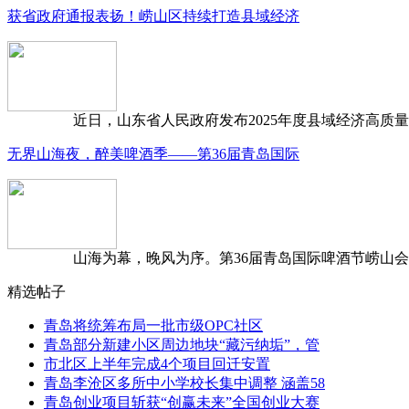
获省政府通报表扬！崂山区持续打造县域经济
近日，山东省人民政府发布2025年度县域经济高质量发
无界山海夜，醉美啤酒季——第36届青岛国际
山海为幕，晚风为序。第36届青岛国际啤酒节崂山会场，
精选帖子
青岛将统筹布局一批市级OPC社区
青岛部分新建小区周边地块“藏污纳垢”，管
市北区上半年完成4个项目回迁安置
青岛李沧区多所中小学校长集中调整 涵盖58
青岛创业项目斩获“创赢未来”全国创业大赛