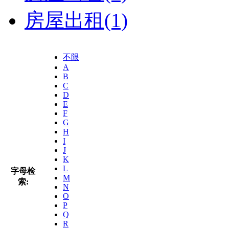
房屋出租
(1)
不限
A
B
C
D
E
F
G
H
I
J
K
L
字母检
M
索:
N
O
P
Q
R