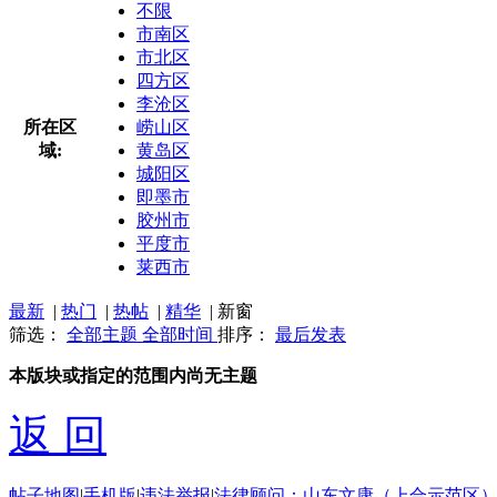
不限
市南区
市北区
四方区
李沧区
所在区
崂山区
域:
黄岛区
城阳区
即墨市
胶州市
平度市
莱西市
最新
|
热门
|
热帖
|
精华
|
新窗
筛选：
全部主题
全部时间
排序：
最后发表
本版块或指定的范围内尚无主题
返 回
帖子地图
|
手机版
|
违法举报
|
法律顾问：山东文康（上合示范区）