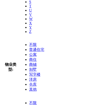
S
T
U
V
W
X
Y
Z
不限
普通住宅
公寓
商住
物业类
商铺
型:
别墅
写字楼
洋房
仓库
其他
不限