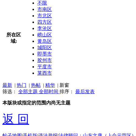
不限
市南区
市北区
四方区
李沧区
所在区
崂山区
域:
黄岛区
城阳区
即墨市
胶州市
平度市
莱西市
最新
|
热门
|
热帖
|
精华
|
新窗
筛选：
全部主题
全部时间
排序：
最后发表
本版块或指定的范围内尚无主题
返 回
帖子地图
|
手机版
|
违法举报
|
法律顾问：山东文康（上合示范区）