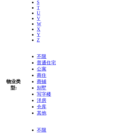
S
T
U
V
W
X
Y
Z
不限
普通住宅
公寓
商住
物业类
商铺
型:
别墅
写字楼
洋房
仓库
其他
不限