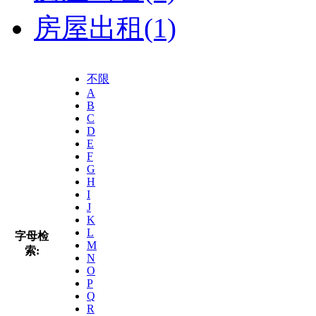
房屋出租
(1)
不限
A
B
C
D
E
F
G
H
I
J
K
L
字母检
M
索:
N
O
P
Q
R