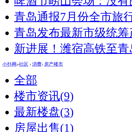
啤酒节崂山会场：没有
青岛通报7月份全市旅
青岛发布最新市级统筹
新进展！潍宿高铁至青
小扑网
»
社区
›
消费
›
房产楼市
全部
楼市资讯
(9)
最新楼盘
(3)
房屋出售
(1)