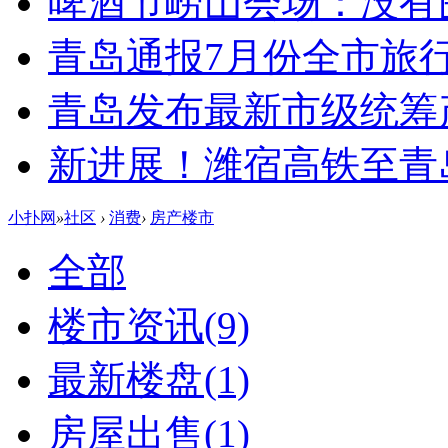
啤酒节崂山会场：没有
青岛通报7月份全市旅
青岛发布最新市级统筹
新进展！潍宿高铁至青
小扑网
»
社区
›
消费
›
房产楼市
全部
楼市资讯
(9)
最新楼盘
(1)
房屋出售
(1)