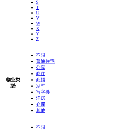
S
T
U
V
W
X
Y
Z
不限
普通住宅
公寓
商住
物业类
商铺
型:
别墅
写字楼
洋房
仓库
其他
不限