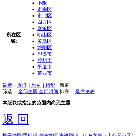
不限
市南区
市北区
四方区
李沧区
所在区
崂山区
域:
黄岛区
城阳区
即墨市
胶州市
平度市
莱西市
最新
|
热门
|
热帖
|
精华
|
新窗
筛选：
全部主题
全部时间
排序：
最后发表
本版块或指定的范围内尚无主题
返 回
帖子地图
|
手机版
|
违法举报
|
法律顾问：山东文康（上合示范区）