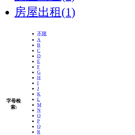
房屋出租
(1)
不限
A
B
C
D
E
F
G
H
I
J
K
L
字母检
M
索:
N
O
P
Q
R