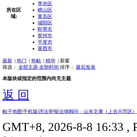
李沧区
所在区
崂山区
域:
黄岛区
城阳区
即墨市
胶州市
平度市
莱西市
最新
|
热门
|
热帖
|
精华
|
新窗
筛选：
全部主题
全部时间
排序：
最后发表
本版块或指定的范围内尚无主题
返 回
帖子地图
|
手机版
|
违法举报
|
法律顾问：山东文康（上合示范区）
GMT+8, 2026-8-8 16:33
, 