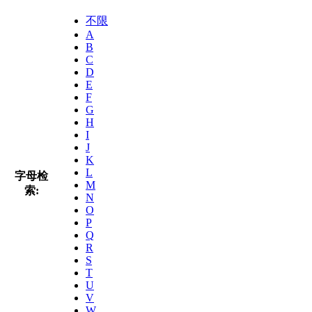
不限
A
B
C
D
E
F
G
H
I
J
K
L
字母检
M
索:
N
O
P
Q
R
S
T
U
V
W