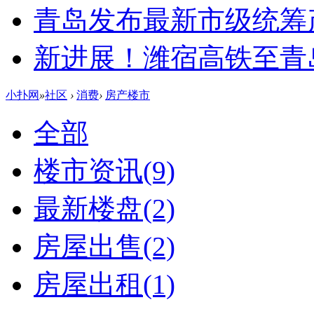
青岛发布最新市级统筹
新进展！潍宿高铁至青
小扑网
»
社区
›
消费
›
房产楼市
全部
楼市资讯
(9)
最新楼盘
(2)
房屋出售
(2)
房屋出租
(1)