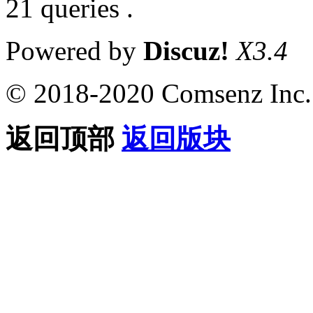
21 queries .
Powered by
Discuz!
X3.4
© 2018-2020 Comsenz Inc.
返回顶部
返回版块