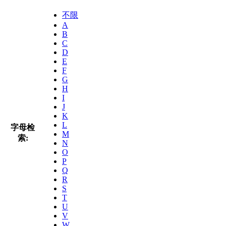
不限
A
B
C
D
E
F
G
H
I
J
K
L
字母检
M
索:
N
O
P
Q
R
S
T
U
V
W