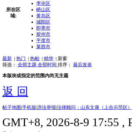
李沧区
所在区
崂山区
域:
黄岛区
城阳区
即墨市
胶州市
平度市
莱西市
最新
|
热门
|
热帖
|
精华
|
新窗
筛选：
全部主题
全部时间
排序：
最后发表
本版块或指定的范围内尚无主题
返 回
帖子地图
|
手机版
|
违法举报
|
法律顾问：山东文康（上合示范区）
GMT+8, 2026-8-9 17:55
, 