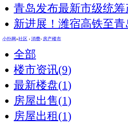
青岛发布最新市级统筹
新进展！潍宿高铁至青
小扑网
»
社区
›
消费
›
房产楼市
全部
楼市资讯
(9)
最新楼盘
(1)
房屋出售
(1)
房屋出租
(1)