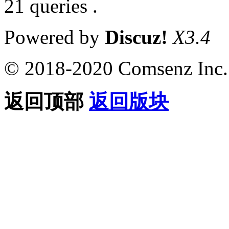
21 queries .
Powered by
Discuz!
X3.4
© 2018-2020 Comsenz Inc.
返回顶部
返回版块