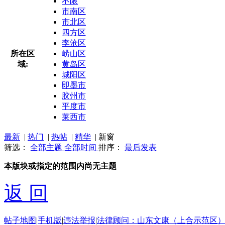
不限
市南区
市北区
四方区
李沧区
所在区
崂山区
域:
黄岛区
城阳区
即墨市
胶州市
平度市
莱西市
最新
|
热门
|
热帖
|
精华
|
新窗
筛选：
全部主题
全部时间
排序：
最后发表
本版块或指定的范围内尚无主题
返 回
帖子地图
|
手机版
|
违法举报
|
法律顾问：山东文康（上合示范区）