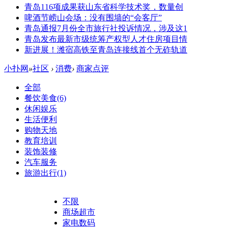
青岛116项成果获山东省科学技术奖，数量创
啤酒节崂山会场：没有围墙的“会客厅”
青岛通报7月份全市旅行社投诉情况，涉及这1
青岛发布最新市级统筹产权型人才住房项目情
新进展！潍宿高铁至青岛连接线首个无砟轨道
小扑网
»
社区
›
消费
›
商家点评
全部
餐饮美食
(6)
休闲娱乐
生活便利
购物天地
教育培训
装饰装修
汽车服务
旅游出行
(1)
不限
商场超市
家电数码