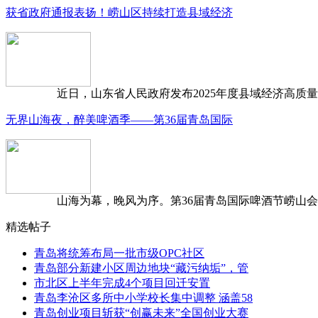
获省政府通报表扬！崂山区持续打造县域经济
近日，山东省人民政府发布2025年度县域经济高质量发
无界山海夜，醉美啤酒季——第36届青岛国际
山海为幕，晚风为序。第36届青岛国际啤酒节崂山会场，
精选帖子
青岛将统筹布局一批市级OPC社区
青岛部分新建小区周边地块“藏污纳垢”，管
市北区上半年完成4个项目回迁安置
青岛李沧区多所中小学校长集中调整 涵盖58
青岛创业项目斩获“创赢未来”全国创业大赛