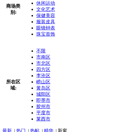
休闲运动
商场类
文化艺术
别:
保健美容
服装皮具
眼镜钟表
珠宝首饰
不限
市南区
市北区
四方区
李沧区
所在区
崂山区
域:
黄岛区
城阳区
即墨市
胶州市
平度市
莱西市
最新
|
热门
|
热帖
|
精华
|
新窗