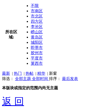
不限
市南区
市北区
四方区
李沧区
所在区
崂山区
域:
黄岛区
城阳区
即墨市
胶州市
平度市
莱西市
最新
|
热门
|
热帖
|
精华
|
新窗
筛选：
全部主题
全部时间
排序：
最后发表
本版块或指定的范围内尚无主题
返 回