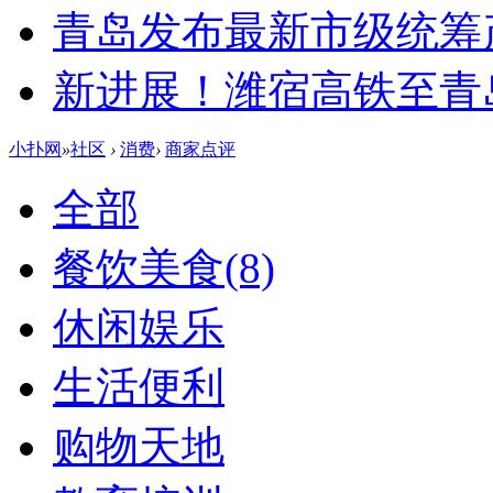
青岛发布最新市级统筹
新进展！潍宿高铁至青
小扑网
»
社区
›
消费
›
商家点评
全部
餐饮美食
(8)
休闲娱乐
生活便利
购物天地