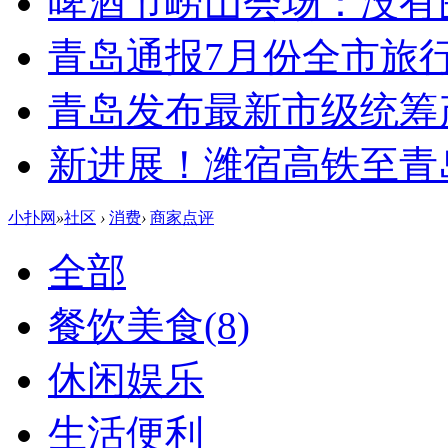
啤酒节崂山会场：没有
青岛通报7月份全市旅
青岛发布最新市级统筹
新进展！潍宿高铁至青
小扑网
»
社区
›
消费
›
商家点评
全部
餐饮美食
(8)
休闲娱乐
生活便利