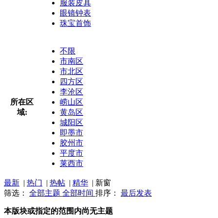
服装皮具
眼镜钟表
珠宝首饰
不限
市南区
市北区
四方区
李沧区
所在区
崂山区
域:
黄岛区
城阳区
即墨市
胶州市
平度市
莱西市
最新
|
热门
|
热帖
|
精华
|
新窗
筛选：
全部主题
全部时间
排序：
最后发表
本版块或指定的范围内尚无主题