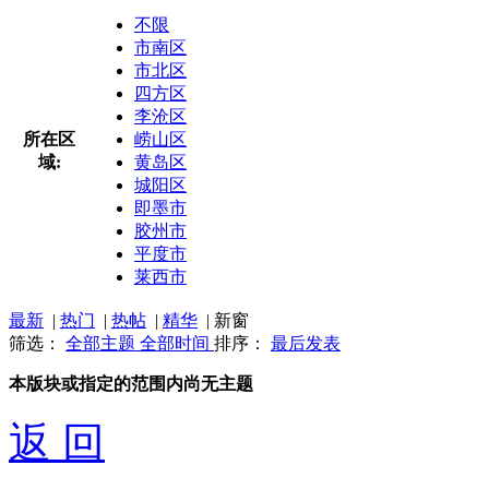
不限
市南区
市北区
四方区
李沧区
所在区
崂山区
域:
黄岛区
城阳区
即墨市
胶州市
平度市
莱西市
最新
|
热门
|
热帖
|
精华
|
新窗
筛选：
全部主题
全部时间
排序：
最后发表
本版块或指定的范围内尚无主题
返 回