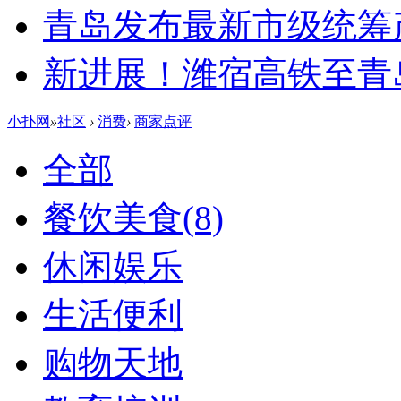
青岛发布最新市级统筹
新进展！潍宿高铁至青
小扑网
»
社区
›
消费
›
商家点评
全部
餐饮美食
(8)
休闲娱乐
生活便利
购物天地