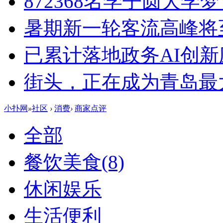
872368名学子圆大学
暑期新一轮客流高峰将
已累计落地政务AI创新
街头，正在成为青岛最大
小扑网
»
社区
›
消费
›
商家点评
全部
餐饮美食
(8)
休闲娱乐
生活便利