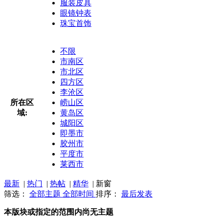
服装皮具
眼镜钟表
珠宝首饰
不限
市南区
市北区
四方区
李沧区
所在区
崂山区
域:
黄岛区
城阳区
即墨市
胶州市
平度市
莱西市
最新
|
热门
|
热帖
|
精华
|
新窗
筛选：
全部主题
全部时间
排序：
最后发表
本版块或指定的范围内尚无主题