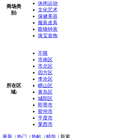
休闲运动
商场类
文化艺术
别:
保健美容
服装皮具
眼镜钟表
珠宝首饰
不限
市南区
市北区
四方区
李沧区
所在区
崂山区
域:
黄岛区
城阳区
即墨市
胶州市
平度市
莱西市
最新
|
热门
|
热帖
|
精华
|
新窗