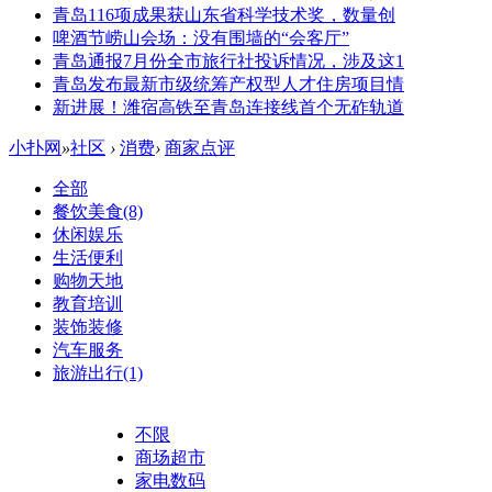
青岛116项成果获山东省科学技术奖，数量创
啤酒节崂山会场：没有围墙的“会客厅”
青岛通报7月份全市旅行社投诉情况，涉及这1
青岛发布最新市级统筹产权型人才住房项目情
新进展！潍宿高铁至青岛连接线首个无砟轨道
小扑网
»
社区
›
消费
›
商家点评
全部
餐饮美食
(8)
休闲娱乐
生活便利
购物天地
教育培训
装饰装修
汽车服务
旅游出行
(1)
不限
商场超市
家电数码