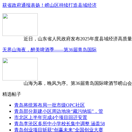
获省政府通报表扬！崂山区持续打造县域经济
近日，山东省人民政府发布2025年度县域经济高质量发
无界山海夜，醉美啤酒季——第36届青岛国际
山海为幕，晚风为序。第36届青岛国际啤酒节崂山会场，
精选帖子
青岛将统筹布局一批市级OPC社区
青岛部分新建小区周边地块“藏污纳垢”，管
市北区上半年完成4个项目回迁安置
青岛李沧区多所中小学校长集中调整 涵盖58
青岛创业项目斩获“创赢未来”全国创业大赛