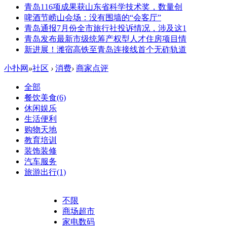
青岛116项成果获山东省科学技术奖，数量创
啤酒节崂山会场：没有围墙的“会客厅”
青岛通报7月份全市旅行社投诉情况，涉及这1
青岛发布最新市级统筹产权型人才住房项目情
新进展！潍宿高铁至青岛连接线首个无砟轨道
小扑网
»
社区
›
消费
›
商家点评
全部
餐饮美食
(6)
休闲娱乐
生活便利
购物天地
教育培训
装饰装修
汽车服务
旅游出行
(1)
不限
商场超市
家电数码