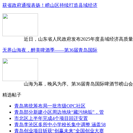
获省政府通报表扬！崂山区持续打造县域经济
近日，山东省人民政府发布2025年度县域经济高质量发
无界山海夜，醉美啤酒季——第36届青岛国际
山海为幕，晚风为序。第36届青岛国际啤酒节崂山会场，
精选帖子
青岛将统筹布局一批市级OPC社区
青岛部分新建小区周边地块“藏污纳垢”，管
市北区上半年完成4个项目回迁安置
青岛李沧区多所中小学校长集中调整 涵盖58
青岛创业项目斩获“创赢未来”全国创业大赛