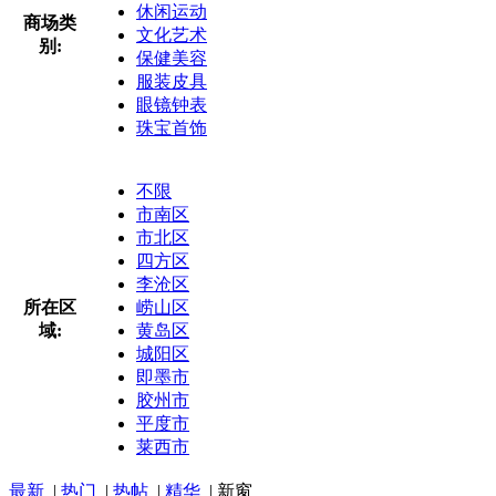
休闲运动
商场类
文化艺术
别:
保健美容
服装皮具
眼镜钟表
珠宝首饰
不限
市南区
市北区
四方区
李沧区
所在区
崂山区
域:
黄岛区
城阳区
即墨市
胶州市
平度市
莱西市
最新
|
热门
|
热帖
|
精华
|
新窗