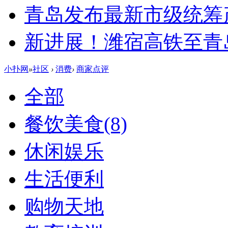
青岛发布最新市级统筹
新进展！潍宿高铁至青
小扑网
»
社区
›
消费
›
商家点评
全部
餐饮美食
(8)
休闲娱乐
生活便利
购物天地