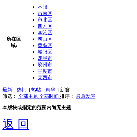
不限
市南区
市北区
四方区
李沧区
所在区
崂山区
域:
黄岛区
城阳区
即墨市
胶州市
平度市
莱西市
最新
|
热门
|
热帖
|
精华
|
新窗
筛选：
全部主题
全部时间
排序：
最后发表
本版块或指定的范围内尚无主题
返 回