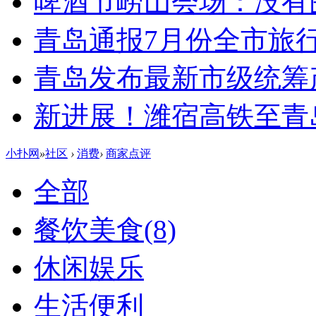
啤酒节崂山会场：没有
青岛通报7月份全市旅
青岛发布最新市级统筹
新进展！潍宿高铁至青
小扑网
»
社区
›
消费
›
商家点评
全部
餐饮美食
(8)
休闲娱乐
生活便利