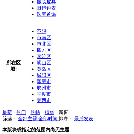
服装皮具
眼镜钟表
珠宝首饰
不限
市南区
市北区
四方区
李沧区
所在区
崂山区
域:
黄岛区
城阳区
即墨市
胶州市
平度市
莱西市
最新
|
热门
|
热帖
|
精华
|
新窗
筛选：
全部主题
全部时间
排序：
最后发表
本版块或指定的范围内尚无主题