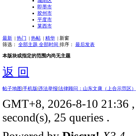
城阳区
即墨市
胶州市
平度市
莱西市
最新
|
热门
|
热帖
|
精华
|
新窗
筛选：
全部主题
全部时间
排序：
最后发表
本版块或指定的范围内尚无主题
返 回
帖子地图
|
手机版
|
违法举报
|
法律顾问：山东文康（上合示范区）
GMT+8, 2026-8-10 21:36
,
second(s), 25 queries .
Powered by
Discuz!
X3.4