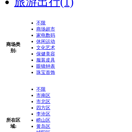
旅游出行
(1)
不限
商场超市
家电数码
休闲运动
商场类
文化艺术
别:
保健美容
服装皮具
眼镜钟表
珠宝首饰
不限
市南区
市北区
四方区
李沧区
所在区
崂山区
域:
黄岛区