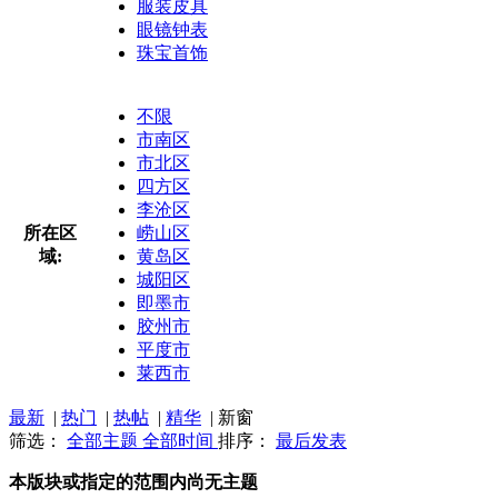
服装皮具
眼镜钟表
珠宝首饰
不限
市南区
市北区
四方区
李沧区
所在区
崂山区
域:
黄岛区
城阳区
即墨市
胶州市
平度市
莱西市
最新
|
热门
|
热帖
|
精华
|
新窗
筛选：
全部主题
全部时间
排序：
最后发表
本版块或指定的范围内尚无主题