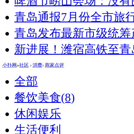
啤酒节崂山会场：没有
青岛通报7月份全市旅
青岛发布最新市级统筹
新进展！潍宿高铁至青
小扑网
»
社区
›
消费
›
商家点评
全部
餐饮美食
(8)
休闲娱乐
生活便利