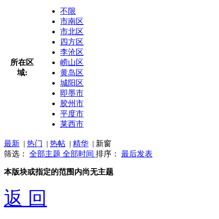
不限
市南区
市北区
四方区
李沧区
所在区
崂山区
域:
黄岛区
城阳区
即墨市
胶州市
平度市
莱西市
最新
|
热门
|
热帖
|
精华
|
新窗
筛选：
全部主题
全部时间
排序：
最后发表
本版块或指定的范围内尚无主题
返 回