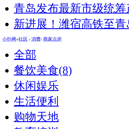
青岛发布最新市级统筹
新进展！潍宿高铁至青
小扑网
»
社区
›
消费
›
商家点评
全部
餐饮美食
(8)
休闲娱乐
生活便利
购物天地