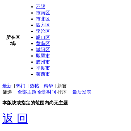
不限
市南区
市北区
四方区
李沧区
所在区
崂山区
域:
黄岛区
城阳区
即墨市
胶州市
平度市
莱西市
最新
|
热门
|
热帖
|
精华
|
新窗
筛选：
全部主题
全部时间
排序：
最后发表
本版块或指定的范围内尚无主题
返 回