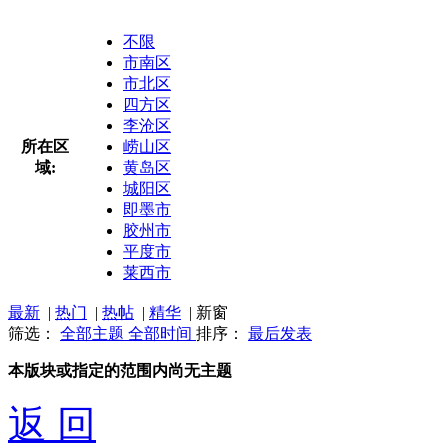
不限
市南区
市北区
四方区
李沧区
所在区
崂山区
域:
黄岛区
城阳区
即墨市
胶州市
平度市
莱西市
最新
|
热门
|
热帖
|
精华
|
新窗
筛选：
全部主题
全部时间
排序：
最后发表
本版块或指定的范围内尚无主题
返 回