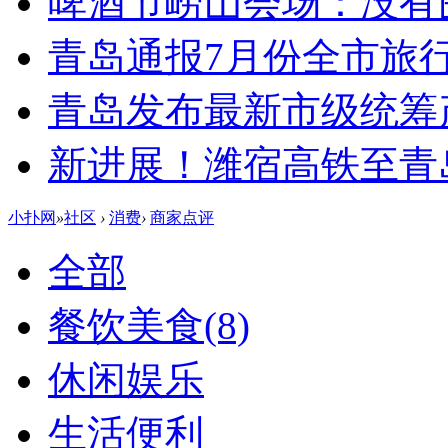
啤酒节崂山会场：没有
青岛通报7月份全市旅
青岛发布最新市级统筹
新进展！潍宿高铁至青
小扑网
»
社区
›
消费
›
商家点评
全部
餐饮美食
(8)
休闲娱乐
生活便利