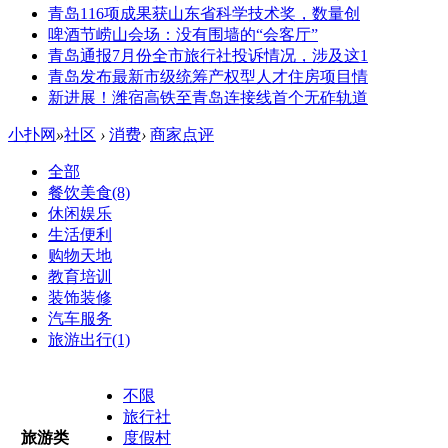
青岛116项成果获山东省科学技术奖，数量创
啤酒节崂山会场：没有围墙的“会客厅”
青岛通报7月份全市旅行社投诉情况，涉及这1
青岛发布最新市级统筹产权型人才住房项目情
新进展！潍宿高铁至青岛连接线首个无砟轨道
小扑网
»
社区
›
消费
›
商家点评
全部
餐饮美食
(8)
休闲娱乐
生活便利
购物天地
教育培训
装饰装修
汽车服务
旅游出行
(1)
不限
旅行社
旅游类
度假村