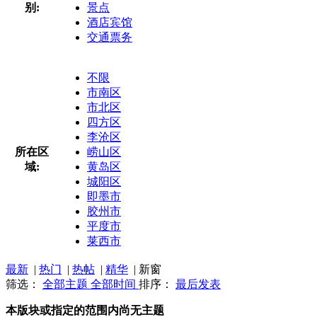
别:
景点
酒店宾馆
交通票务
不限
市南区
市北区
四方区
李沧区
所在区
崂山区
域:
黄岛区
城阳区
即墨市
胶州市
平度市
莱西市
最新
|
热门
|
热帖
|
精华
|
新窗
筛选：
全部主题
全部时间
排序：
最后发表
本版块或指定的范围内尚无主题