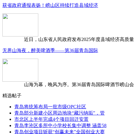
获省政府通报表扬！崂山区持续打造县域经济
近日，山东省人民政府发布2025年度县域经济高质量发
无界山海夜，醉美啤酒季——第36届青岛国际
山海为幕，晚风为序。第36届青岛国际啤酒节崂山会场，
精选帖子
青岛将统筹布局一批市级OPC社区
青岛部分新建小区周边地块“藏污纳垢”，管
市北区上半年完成4个项目回迁安置
青岛李沧区多所中小学校长集中调整 涵盖58
青岛创业项目斩获“创赢未来”全国创业大赛