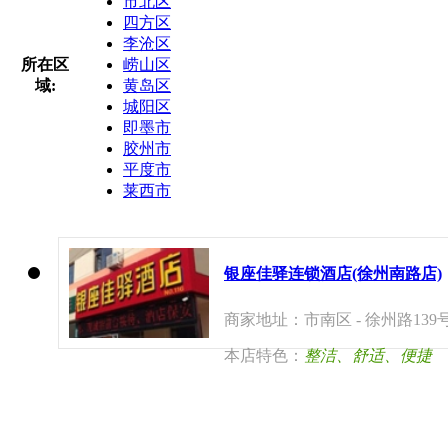
市北区
四方区
李沧区
所在区
崂山区
域:
黄岛区
城阳区
即墨市
胶州市
平度市
莱西市
银座佳驿连锁酒店(徐州南路店)
商家地址：市南区 - 徐州路139
本店特色：
整洁、舒适、便捷