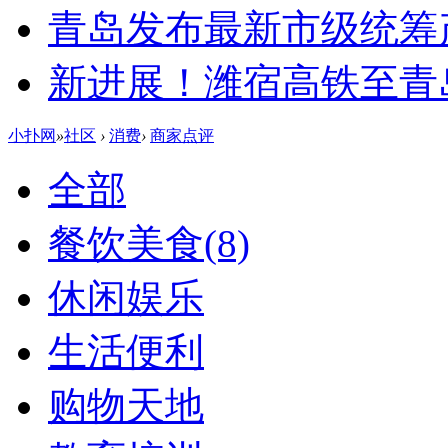
青岛发布最新市级统筹
新进展！潍宿高铁至青
小扑网
»
社区
›
消费
›
商家点评
全部
餐饮美食
(8)
休闲娱乐
生活便利
购物天地