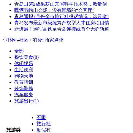
青岛116项成果获山东省科学技术奖，数量创
啤酒节崂山会场：没有围墙的“会客厅”
青岛通报7月份全市旅行社投诉情况，涉及这1
青岛发布最新市级统筹产权型人才住房项目情
新进展！潍宿高铁至青岛连接线首个无砟轨道
小扑网
»
社区
›
消费
›
商家点评
全部
餐饮美食
(8)
休闲娱乐
生活便利
购物天地
教育培训
装饰装修
汽车服务
旅游出行
(1)
不限
旅行社
旅游类
度假村