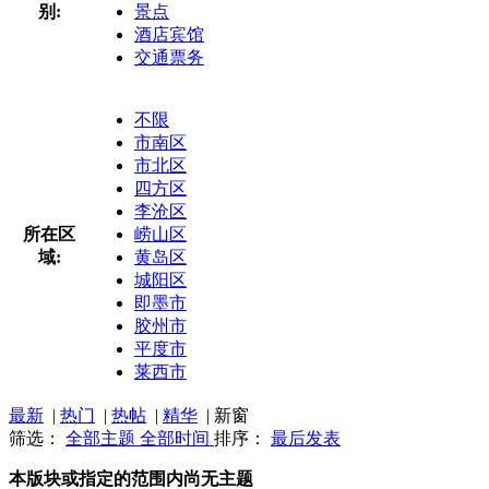
别:
景点
酒店宾馆
交通票务
不限
市南区
市北区
四方区
李沧区
所在区
崂山区
域:
黄岛区
城阳区
即墨市
胶州市
平度市
莱西市
最新
|
热门
|
热帖
|
精华
|
新窗
筛选：
全部主题
全部时间
排序：
最后发表
本版块或指定的范围内尚无主题