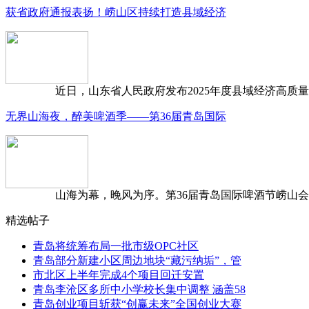
获省政府通报表扬！崂山区持续打造县域经济
近日，山东省人民政府发布2025年度县域经济高质量发
无界山海夜，醉美啤酒季——第36届青岛国际
山海为幕，晚风为序。第36届青岛国际啤酒节崂山会场，
精选帖子
青岛将统筹布局一批市级OPC社区
青岛部分新建小区周边地块“藏污纳垢”，管
市北区上半年完成4个项目回迁安置
青岛李沧区多所中小学校长集中调整 涵盖58
青岛创业项目斩获“创赢未来”全国创业大赛