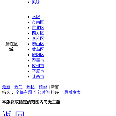
风味
不限
市南区
市北区
四方区
李沧区
所在区
崂山区
域:
黄岛区
城阳区
即墨市
胶州市
平度市
莱西市
最新
|
热门
|
热帖
|
精华
|
新窗
筛选：
全部主题
全部时间
排序：
最后发表
本版块或指定的范围内尚无主题
返 回