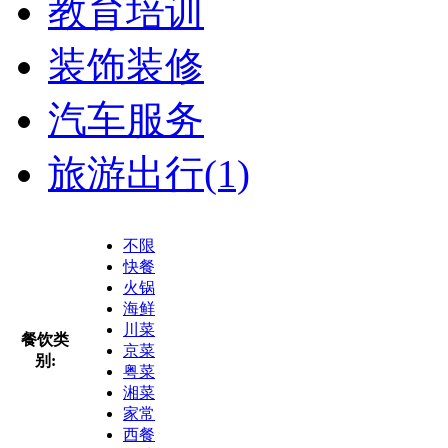
教育培训
装饰装修
汽车服务
旅游出行
(1)
不限
快餐
火锅
海鲜
川菜
餐饮类
京菜
别:
粤菜
湘菜
家常
西餐